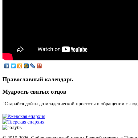
Православный календарь
Мудрость святых отцов
"Старайся дойти до младенческой простоты в обращении с людь
© 2010-2026, Собор корсунской иконы Божией матери, г. Тороп