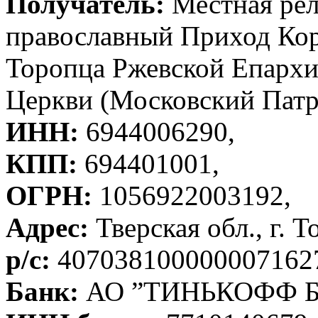
Получатель:
Местная рел
православный Приход Кор
Торопца Ржевской Епархи
Церкви (Московский Патр
ИНН:
6944006290,
КПП:
694401001,
ОГРН:
1056922003192,
Адрес:
Тверская обл., г. Т
р/с:
407038100000007162
Банк:
АО ”ТИНЬКОФФ Б