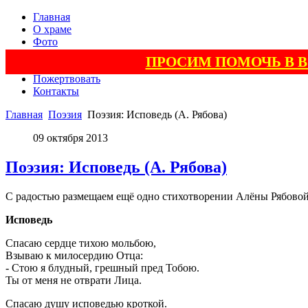
Главная
О храме
Фото
Видео
ПРОСИМ ПОМОЧЬ В 
Поэзия
Пожертвовать
Контакты
Главная
Поэзия
Поэзия: Исповедь (А. Рябова)
09 октября 2013
Поэзия: Исповедь (А. Рябова)
С радостью размещаем ещё одно стихотворении Алёны Рябовой. 
Исповедь
Спасаю сердце тихою мольбою,
Взываю к милосердию Отца:
- Стою я блудный, грешный пред Тобою.
Ты от меня не отврати Лица.
Спасаю душу исповедью кроткой.