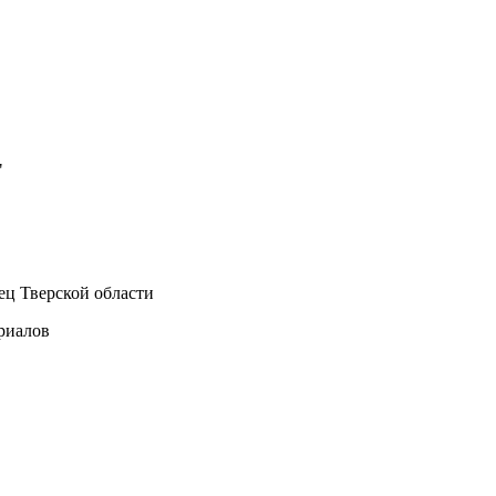
"
ец Тверской области
ериалов