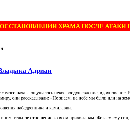
ВОССТАНОВЛЕНИИ ХРАМА ПОСЛЕ АТАКИ 
ан
 Владыка Адриан
аз с самого начала ощущалось некое воодушевление, вдохновение
ру, они рассказывали: «Не знаем, на небе мы были или на зем
ношения набедренника и камилавки.
 внимательное отношение ко всем прихожанам. Желаем ему сил, 