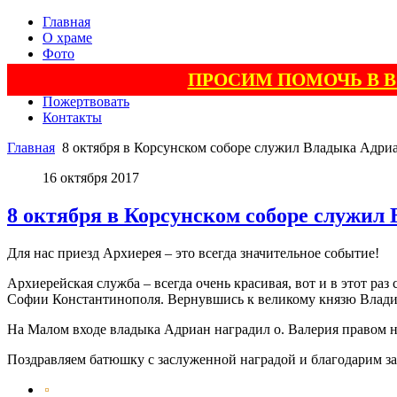
Главная
О храме
Фото
Видео
ПРОСИМ ПОМОЧЬ В 
Поэзия
Пожертвовать
Контакты
Главная
8 октября в Корсунском соборе служил Владыка Адри
16 октября 2017
8 октября в Корсунском соборе служил
Для нас приезд Архиерея – это всегда значительное событие!
Архиерейская служба – всегда очень красивая, вот и в этот р
Софии Константинополя. Вернувшись к великому князю Владими
На Малом входе владыка Адриан наградил о. Валерия правом 
Поздравляем батюшку с заслуженной наградой и благодарим за