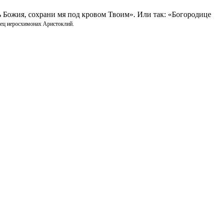
ь Божия, сохрани мя под кровом Твоим». Или так: «Богородице
ец иеросхимонах Аристоклий.