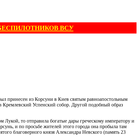
БЕСПИЛОТНИКОВ ВСУ
ы был принесен из Корсуни в Киев святым равноапостольным
, в Кремлевский Успенский собор. Другой подобный образ
ом Лукой, то отправила богатые дары греческому императору и
орсунь, и по просьбе жителей этого города она пробыла там
вятого благоверного князя Александра Невского (память 23