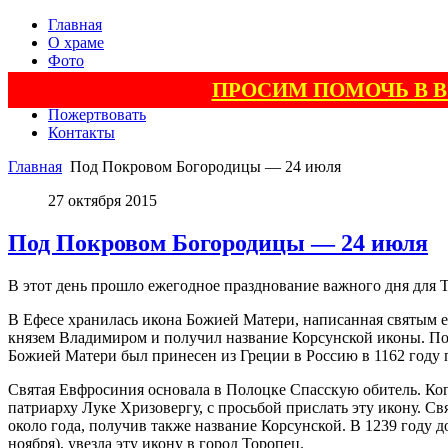
Главная
О храме
Фото
Видео
ПРОСИМ ПОМОЧЬ В 
Поэзия
Пожертвовать
Контакты
Главная
Под Покровом Богородицы — 24 июля
27 октября 2015
Под Покровом Богородицы — 24 июля
В этот день прошло ежегодное празднование важного дня для 
В Ефесе хранилась икона Божией Матери, написанная святым е
князем Владимиром и получил название Корсунской иконы. Поз
Божией Матери был принесен из Греции в Россию в 1162 году 
Святая Евфросиния основала в Полоцке Спасскую обитель. Когд
патриарху Луке Хризовергу, с просьбой прислать эту икону. Св
около года, получив также название Корсунской. В 1239 году д
ноября), увезла эту икону в город Торопец.