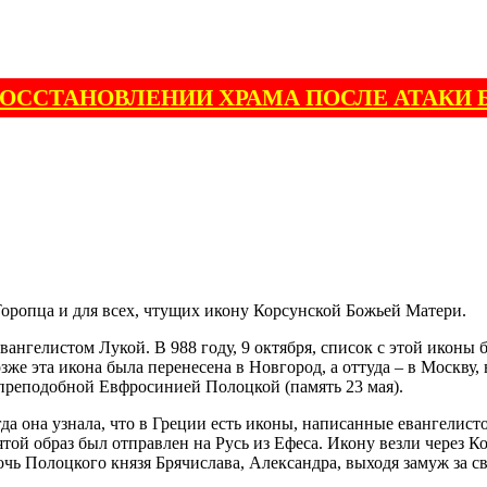
ВОССТАНОВЛЕНИИ ХРАМА ПОСЛЕ АТАКИ 
Торопца и для всех, чтущих икону Корсунской Божьей Матери.
вангелистом Лукой. В 988 году, 9 октября, список с этой икон
же эта икона была перенесена в Новгород, а оттуда – в Москву
преподобной Евфросинией Полоцкой (память 23 мая).
а она узнала, что в Греции есть иконы, написанные евангелист
ятой образ был отправлен на Русь из Ефеса. Икону везли через К
очь Полоцкого князя Брячислава, Александра, выходя замуж за с