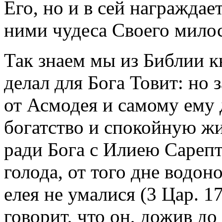
Его, но и в сей награждае
ними чудеса Своего мило
Так знаем мы из Библии к
делал для Бога Товит: но 
от Асмодея и самому ему 
богатство и спокойную ж
ради Бога с Илиею Сарептс
голода, от того дне водон
елея не умалися (3 Цар. 17
говорит, что он, дожив до