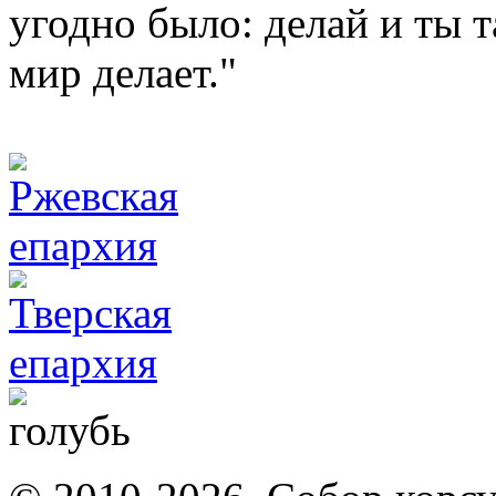
угодно было: делай и ты т
мир делает."