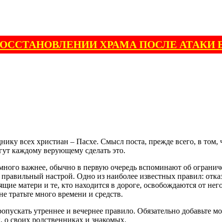
ВОССТАНОВЛЕНИИ ХРАМА ПОСЛЕ АТАКИ 
нику всех христиан – Пасхе. Смысл поста, прежде всего, в том, 
гут каждому верующему сделать это.
много важнее, обычно в первую очередь вспоминают об ограниче
ь правильный настрой. Одно из наиболее известных правил: отк
ие матери и те, кто находится в дороге, освобождаются от него.
не тратьте много времени и средств.
пускать утреннее и вечернее правило. Обязательно добавьте мо
х, о своих родственниках и знакомых.