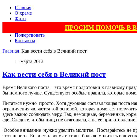
Главная
О храме
Фото
Видео
ПРОСИМ ПОМОЧЬ В 
Поэзия
Пожертвовать
Контакты
Главная
Как вести себя в Великий пост
11 марта 2013
Как вести себя в Великий пост
Время Великого поста – это время подготовки к главному празд
бы немного лучше. Существуют особые правила, которые помо
Питаться нужно просто. Хотя духовная составляющая поста на
ограничения являются той основой, которая помогает получит
здесь важно соблюдать меру. Так, немощные, беременные, кормящ
еде. Следите, чтобы пища не отягощала, а на ее приготовление 
Особое внимание нужно уделить молитве. Постарайтесь не про
этот период. Если есть время и силы, больше молитесь о други