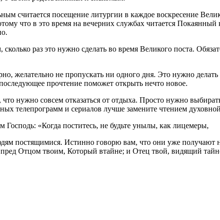
ным считается посещение литургии в каждое воскресение Велик
отому что в это время на вечерних службах читается Покаянный 
но.
 сколько раз это нужно сделать во время Великого поста. Обяза
рно, желательно не пропускать ни одного дня. Это нужно делать
е последующее прочтение поможет открыть нечто новое.
 что нужно совсем отказаться от отдыха. Просто нужно выбирать
ьных телепрограмм и сериалов лучше замените чтением духовно
 Господь: «Когда поститесь, не будьте унылы, как лицемеры,
юдям постящимися. Истинно говорю вам, что они уже получают н
пред Отцом твоим, Который втайне; и Отец твой, видящий тайное